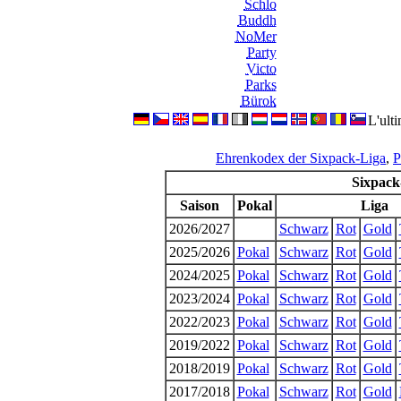
Schlo
Buddh
NoMer
Party
Victo
Parks
Bürok
L'ult
Ehrenkodex der Sixpack-Liga
,
P
Sixpack
Saison
Pokal
Liga
2026/2027
Schwarz
Rot
Gold
2025/2026
Pokal
Schwarz
Rot
Gold
2024/2025
Pokal
Schwarz
Rot
Gold
2023/2024
Pokal
Schwarz
Rot
Gold
2022/2023
Pokal
Schwarz
Rot
Gold
2019/2022
Pokal
Schwarz
Rot
Gold
2018/2019
Pokal
Schwarz
Rot
Gold
2017/2018
Pokal
Schwarz
Rot
Gold