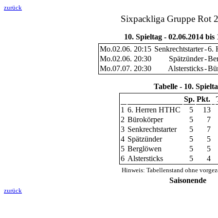
zurück
Sixpackliga Gruppe Rot 
10. Spieltag - 02.06.2014 bis
Mo.02.06. 20:15
Senkrechtstarter
-
6.
Mo.02.06. 20:30
Spätzünder
-
Be
Mo.07.07. 20:30
Alstersticks
-
Bü
Tabelle - 10. Spielt
Sp.
Pkt.
1
6. Herren HTHC
5
13
2
Bürokörper
5
7
3
Senkrechtstarter
5
7
4
Spätzünder
5
5
5
Berglöwen
5
5
6
Alstersticks
5
4
Hinweis: Tabellenstand ohne vorgez
Saisonende
zurück