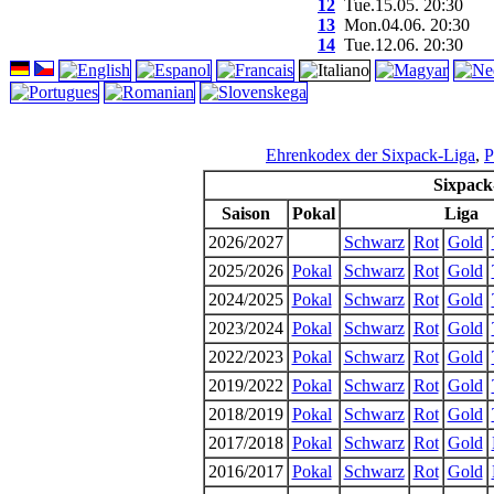
12
Tue.15.05. 20:30
13
Mon.04.06. 20:30
14
Tue.12.06. 20:30
Ehrenkodex der Sixpack-Liga
,
P
Sixpack
Saison
Pokal
Liga
2026/2027
Schwarz
Rot
Gold
2025/2026
Pokal
Schwarz
Rot
Gold
2024/2025
Pokal
Schwarz
Rot
Gold
2023/2024
Pokal
Schwarz
Rot
Gold
2022/2023
Pokal
Schwarz
Rot
Gold
2019/2022
Pokal
Schwarz
Rot
Gold
2018/2019
Pokal
Schwarz
Rot
Gold
2017/2018
Pokal
Schwarz
Rot
Gold
2016/2017
Pokal
Schwarz
Rot
Gold