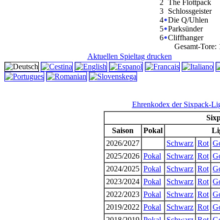
2
The Flottpack
3
Schlossgeister
4
Die Q/Uhlen
5
Parksünder
6
Cliffhanger
Gesamt-Tore: 
Aktuellen Spieltag drucken
Ehrenkodex der Sixpack-Li
Sixp
Saison
Pokal
Li
2026/2027
Schwarz
Rot
G
2025/2026
Pokal
Schwarz
Rot
G
2024/2025
Pokal
Schwarz
Rot
G
2023/2024
Pokal
Schwarz
Rot
G
2022/2023
Pokal
Schwarz
Rot
G
2019/2022
Pokal
Schwarz
Rot
G
2018/2019
Pokal
Schwarz
Rot
G