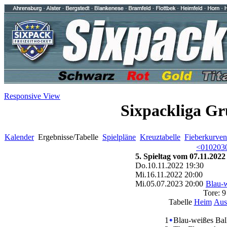
Responsive View
Sixpackliga Gr
Kalender
Ergebnisse/Tabelle
Spielpläne
Kreuztabelle
Fieberkurven
<
01
02
03
5. Spieltag vom 07.11.2022
Do.10.11.2022 19:30
Mi.16.11.2022 20:00
Mi.05.07.2023 20:00
Blau-w
Tore: 
Tabelle
Heim
Aus
1
Blau-weißes Ball