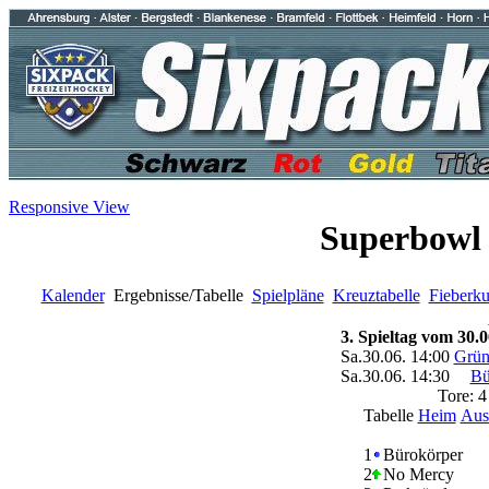
Responsive View
Superbowl 
Kalender
Ergebnisse/Tabelle
Spielpläne
Kreuztabelle
Fieberk
3. Spieltag vom 30.0
Sa.30.06. 14:00
Grün
Sa.30.06. 14:30
Bü
Tore: 
Tabelle
Heim
Aus
1
Bürokörper
2
No Mercy