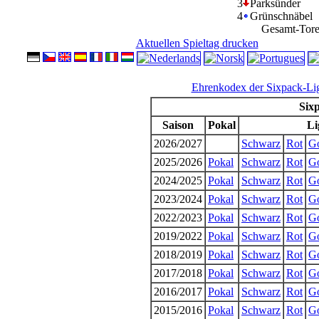
3
Parksünder
4
Grünschnäbel
Gesamt-Tore
Aktuellen Spieltag drucken
Ehrenkodex der Sixpack-Li
Sixp
Saison
Pokal
Li
2026/2027
Schwarz
Rot
G
2025/2026
Pokal
Schwarz
Rot
G
2024/2025
Pokal
Schwarz
Rot
G
2023/2024
Pokal
Schwarz
Rot
G
2022/2023
Pokal
Schwarz
Rot
G
2019/2022
Pokal
Schwarz
Rot
G
2018/2019
Pokal
Schwarz
Rot
G
2017/2018
Pokal
Schwarz
Rot
G
2016/2017
Pokal
Schwarz
Rot
G
2015/2016
Pokal
Schwarz
Rot
G