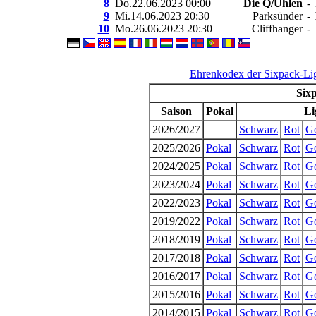
8
Do.22.06.2023 00:00
Die Q/Uhlen
-
9
Mi.14.06.2023 20:30
Parksünder
-
10
Mo.26.06.2023 20:30
Cliffhanger
-
Ehrenkodex der Sixpack-Li
Sixp
Saison
Pokal
Li
2026/2027
Schwarz
Rot
G
2025/2026
Pokal
Schwarz
Rot
G
2024/2025
Pokal
Schwarz
Rot
G
2023/2024
Pokal
Schwarz
Rot
G
2022/2023
Pokal
Schwarz
Rot
G
2019/2022
Pokal
Schwarz
Rot
G
2018/2019
Pokal
Schwarz
Rot
G
2017/2018
Pokal
Schwarz
Rot
G
2016/2017
Pokal
Schwarz
Rot
G
2015/2016
Pokal
Schwarz
Rot
G
2014/2015
Pokal
Schwarz
Rot
G