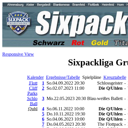
Responsive View
Sixpackliga Gr
Kalender
Ergebnisse/Tabelle
Spielpläne
Kreuztabelle
Flott
1
So.04.09.2022 20:30
Schlossgeister
-
Cliff
2
So.02.07.2023 11:00
Die Q/Uhlen
-
Parks
Schlo
3
Mo.22.05.2023 20:30
Blau-weißes Ballett
-
Ball
Quhl
4
So.06.11.2022 10:00
Die Q/Uhlen
-
5
Do.10.11.2022 19:30
Die Q/Uhlen
-
6
So.04.06.2023 10:00
Die Q/Uhlen
-
7
Do.04.05.2023 20:30
The Flottpack
-