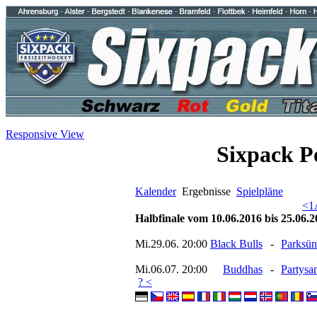
Responsive View
Sixpack P
Kalender
Ergebnisse
Spielpläne
<
1
Halbfinale vom 10.06.2016 bis 25.06.
Mi.29.06. 20:00
Black Bulls
-
Parksün
Mi.06.07. 20:00
Buddhas
-
Partysa
? <